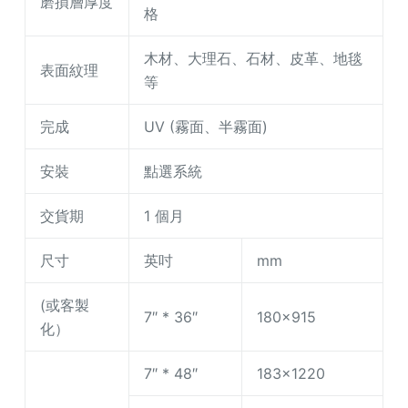
磨損層厚度
格
木材、大理石、石材、皮革、地毯
表面紋理
等
完成
UV (霧面、半霧面)
安裝
點選系統
交貨期
1 個月
尺寸
英吋
mm
(或客製
7″ * 36″
180×915
化）
7″ * 48″
183×1220