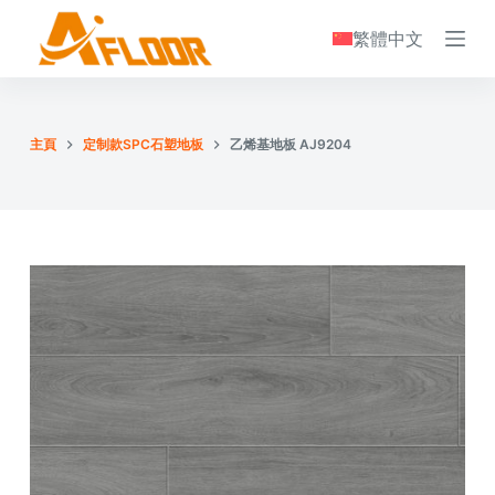
S
繁體中文
k
i
p
t
主頁
定制款SPC石塑地板
乙烯基地板 AJ9204
o
c
o
n
t
e
n
t