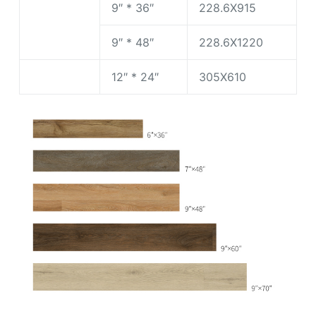
9″ * 36″
228.6X915
9″ * 48″
228.6X1220
12″ * 24″
305X610