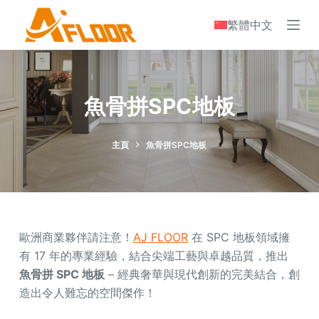
S
繁體中文
k
i
p
t
魚骨拼SPC地板
o
c
o
主頁
魚骨拼SPC地板
n
t
e
n
歐洲商業夥伴請注意！
AJ FLOOR
在 SPC 地板領域擁
t
有 17 年的專業經驗，結合尖端工藝與卓越品質，推出
魚骨拼 SPC 地板
– 經典奢華與現代創新的完美結合，創
造出令人難忘的空間傑作！